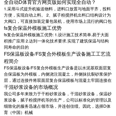
全自动D体育官方网页版如何实现全自动？
1.采用斗式提升机输送物料，进料口放置与地面平齐，投料
方便，实现自动上料。 2、腻子粉搅拌机出料口结构设计为
大阀口，可直接加装定量包装机，使用市场上流行的阀口包
fs复合保温外模板施工优势
fs复合保温外模板施工优势: 1.设计施工技术简单.易于大面
积推广应用 2.达到一体化技术要求.实现了建筑保温与结构
同寿命的目的
FS保温板设备/FS复合外模板生产设备施工工艺流
程简介
FS保温板设备/FS复合外模板生产设备是以水泥基双面层复
合保温板为外模板，内侧浇注混凝土，外侧抹抗裂砂浆保护
层，通过连接件将双面层复合保温模板与混凝土牢固连接在
干混砂浆设备的市场概况
我公司多年来致力于干粉砂浆设备，干混砂浆设备，保温砂
浆设备，腻子粉搅拌机等的生产，公司以标准化的管理以及
细致化的服务迅速占领市场，并连创佳绩。因此，选择D体
育（中国）机械