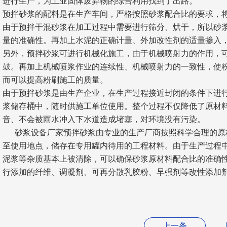
进行生产，为工业固体废弃物的综合利用找到了出路。
预拌砂浆的配料是在生产车间，严格按照砂浆配合比的要求，
由于预拌干混砂浆在加工过程中需要进行筛分、烘干，所以砂
量的准确性。再加上水泥的正确计量、外加改性剂的适量掺入
另外，预拌砂浆可进行机械化施工，由于机械喷射力的作用，
鼓。再加上机械喷浆作业的连续性、机械喷射力的一致性，使
而可以提高粉刷施工的质量。
由于预拌砂浆是由生产企业，在生产过程接近封闭的条件下进
浆储存桶中，随时供施工单位使用。整个过程不仅降低了原材
音、不会被雨水冲入下水道造成堵塞，对环境没有污染。
砂浆设备厂家预拌砂浆由专业的生产厂商按照科学合理的原
至使用地点，储存在专用罐内待用的工程材料。由于生产过程
泥浆等杂质基本上被清除，可以确保砂浆原材料配合比的准确
行添加的纤维、调凝剂、可再分散乳胶粉、早强剂等改性添加
上一条