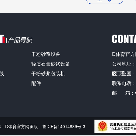
干粉砂浆设备
D体育官方
轻质石膏砂浆设备
公司地址
线
干粉砂浆包装机
区工业园
联 系 人
配件
联系电话：13
邮 箱：wfm
©：D体育官方网页版
鲁ICP备14014889号-3