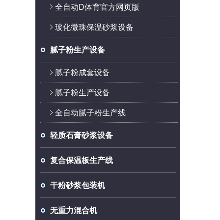
全自动D体育官方网页版
玻化微珠保温砂浆设备
腻子粉生产设备
腻子粉成套设备
腻子粉生产设备
全自动腻子粉生产线
轻质石膏砂浆设备
复合保温板生产线
干粉砂浆包装机
无重力混合机