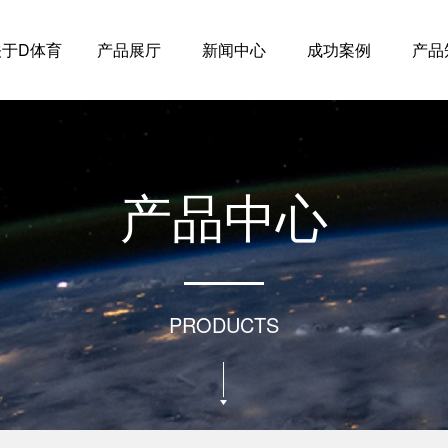
关于D体育
产品展厅
新闻中心
成功案例
产品
（中国）
产
品
中
心
PRODUCTS