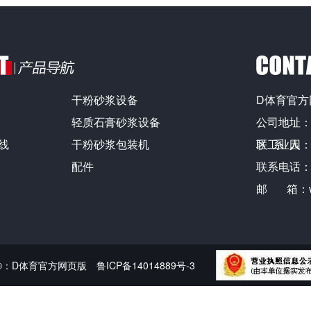
干粉砂浆设备
D体育官方
轻质石膏砂浆设备
公司地址
线
干粉砂浆包装机
区工业园
联 系 人
配件
联系电话：13
邮 箱：wfm
©：D体育官方网页版
鲁ICP备14014889号-3