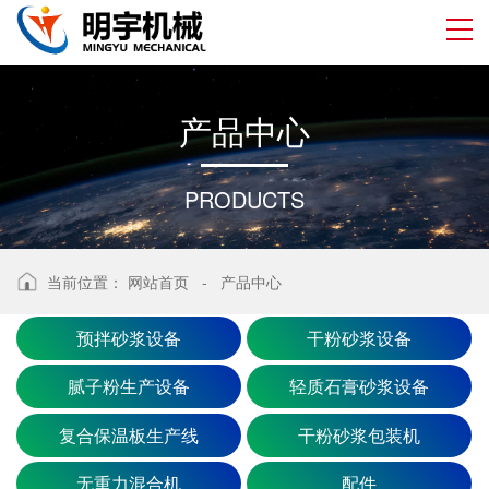
产
品
中
心
PRODUCTS
当前位置：
网站首页
-
产品中心
预拌砂浆设备
干粉砂浆设备
腻子粉生产设备
轻质石膏砂浆设备
复合保温板生产线
干粉砂浆包装机
无重力混合机
配件