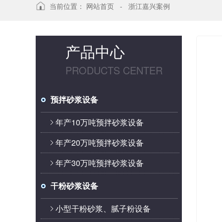
当前位置：
网站首页
-
浙江嘉兴案例
产品中心
PRODUCTS CENTER
预拌砂浆设备
年产10万吨预拌砂浆设备
年产20万吨预拌砂浆设备
年产30万吨预拌砂浆设备
干粉砂浆设备
小型干粉砂浆、腻子粉设备