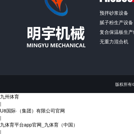
预拌砂浆设备
腻子粉生产设备
复合保温板生产
无重力混合机
版权所有
九州体育
|
U8国际·（集团）有限公司官网
|
九体育平台app官网_九体育（中国）
|