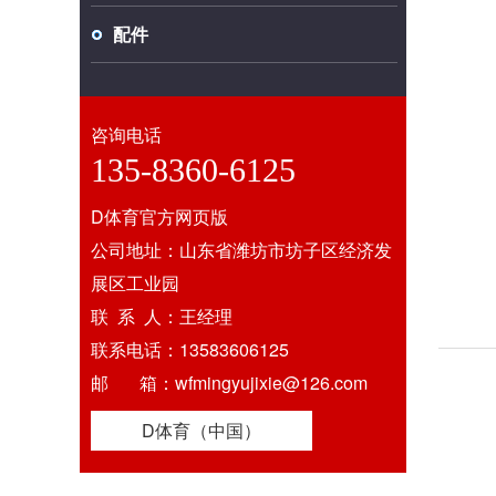
配件
咨询电话
135-8360-6125
D体育官方网页版
公司地址：山东省潍坊市坊子区经济发
展区工业园
联 系 人：王经理
联系电话：13583606125
邮 箱：wfmingyujixie@126.com
D体育（中国）