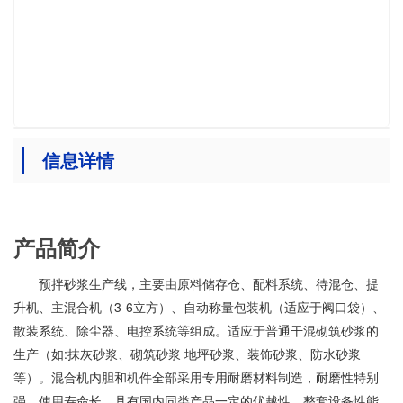
信息详情
产品简介
预拌砂浆生产线，主要由原料储存仓、配料系统、待混仓、提
升机、主混合机（3-6立方）、自动称量包装机（适应于阀口袋）、
散装系统、除尘器、电控系统等组成。适应于普通干混砌筑砂浆的
生产（如:抹灰砂浆、砌筑砂浆 地坪砂浆、装饰砂浆、防水砂浆
等）。混合机内胆和机件全部采用专用耐磨材料制造，耐磨性特别
强，使用寿命长，具有国内同类产品一定的优越性。整套设备性能