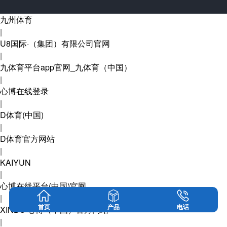
九州体育
|
U8国际·（集团）有限公司官网
|
九体育平台app官网_九体育（中国）
|
心博在线登录
|
D体育(中国)
|
D体育官方网站
|
KAIYUN
|
心博在线平台(中国)官网
|
首页
产品
电话
XINBO·心博（中国）官方网站
|