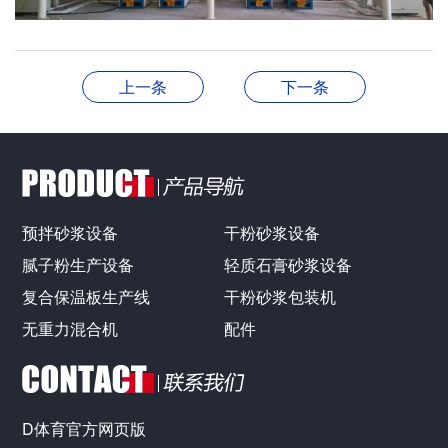
上一条
下一条
预拌砂浆设备
干粉砂浆设备
腻子粉生产设备
轻质石膏砂浆设备
复合保温板生产线
干粉砂浆包装机
无重力混合机
配件
D体育官方网页版