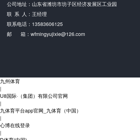
公司地址：山东省潍坊市坊子区经济发展区工业园
联 系 人：王经理
联系电话：13583606125
邮 箱：wfmingyujixie@126.com
九州体育
|
U8国际·（集团）有限公司官网
|
九体育平台app官网_九体育（中国）
|
心博在线登录
|
D体育(中国)