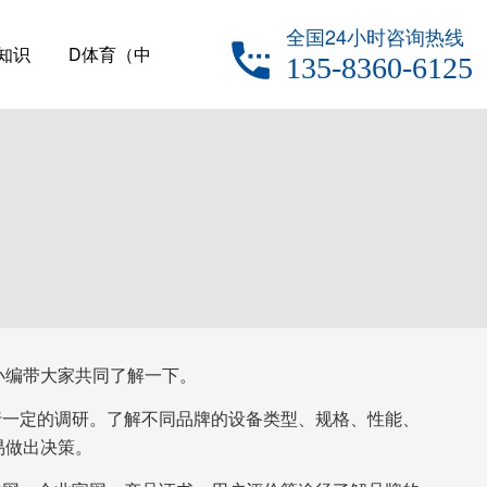
全国24小时咨询热线
知识
D体育（中
135-8360-6125
国）
小编带大家共同了解一下。
行一定的调研。了解不同品牌的设备类型、规格、性能、
易做出决策。