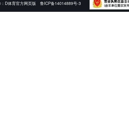
©：D体育官方网页版
鲁ICP备14014889号-3