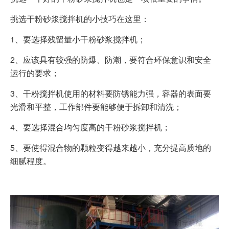
挑选干粉砂浆搅拌机的小技巧在这里：
1、要选择残留量小干粉砂浆搅拌机；
2、应该具有较强的防爆、防潮，要符合环保意识和安全
运行的要求；
3、干粉搅拌机使用的材料要防锈能力强，容器的表面要
光滑和平整，工作部件要能够便于拆卸和清洗；
4、要选择混合均匀度高的干粉砂浆搅拌机；
5、要使得混合物的颗粒变得越来越小，充分提高质地的
细腻程度。