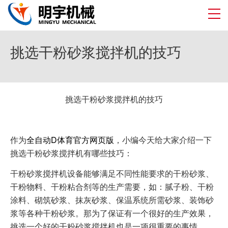
挑选干粉砂浆搅拌机的技巧
挑选干粉砂浆搅拌机的技巧
作为
全自动D体育官方网页版
，小编今天给大家介绍一下
挑选干粉砂浆搅拌机有哪些技巧：
干粉砂浆搅拌机设备能够满足不同性能要求的干粉砂浆、
干粉物料、干粉粘合剂等的生产需要，如：腻子粉、干粉
涂料、砌筑砂浆、抹灰砂浆、保温系统所需砂浆、装饰砂
浆等各种干粉砂浆。那为了保证有一个很好的生产效果，
挑选一个好的干粉砂浆搅拌机也是一项很重要的事情。