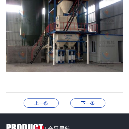
上一条
下一条